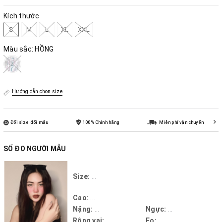
Kích thước
S
M
L
XL
XXL
Màu sắc:
HỒNG
Hướng dẫn chọn size
Đổi size đổi mẫu
100% Chính hãng
Miễn phí vận chuyển
SỐ ĐO NGƯỜI MẪU
Size:
...
Cao:
...
Nặng:
...
Ngực:
...
Rộng vai:
...
Eo:
...