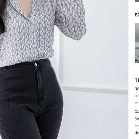
S
T
Nế
ph
ch
Cậ
MA
ch
th