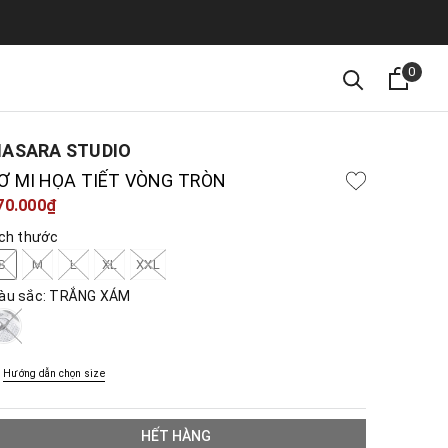
0
ASARA STUDIO
Ơ MI HỌA TIẾT VÒNG TRÒN
70.000₫
ích thước
S
M
L
XL
XXL
àu sắc:
TRẮNG XÁM
Hướng dẫn chọn size
HẾT HÀNG