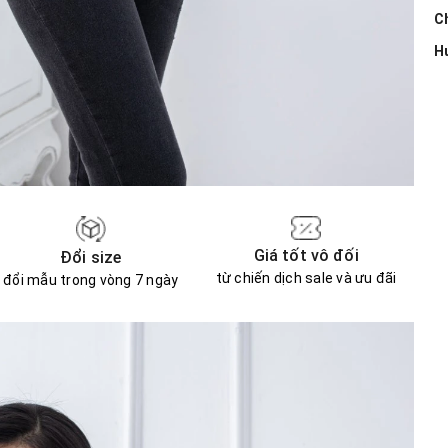
Ch
H
Giá tốt vô đối
Đổi size
từ chiến dịch sale và ưu đãi
đổi mẫu trong vòng 7 ngày