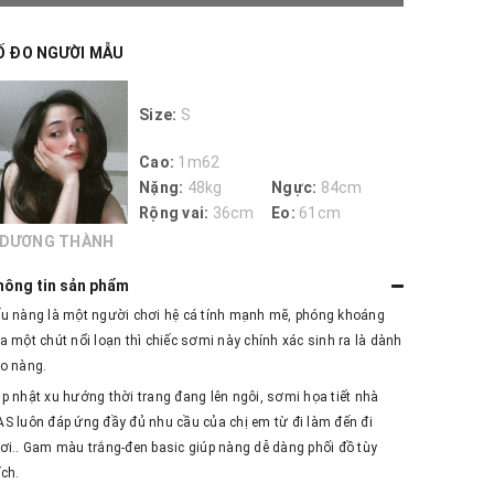
Ố ĐO NGƯỜI MẪU
Size:
S
Cao:
1m62
Nặng:
48kg
Ngực:
84cm
Rộng vai:
36cm
Eo:
61cm
DƯƠNG THÀNH
hông tin sản phẩm
u nàng là một người chơi hệ cá tính mạnh mẽ, phóng khoáng
a một chút nổi loạn thì chiếc sơmi này chính xác sinh ra là dành
o nàng.
p nhật xu hướng thời trang đang lên ngôi, sơmi họa tiết nhà
S luôn đáp ứng đầy đủ nhu cầu của chị em từ đi làm đến đi
ơi.. Gam màu trắng-đen basic giúp nàng dễ dàng phối đồ tùy
ích.