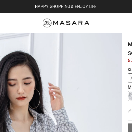
HAPPY SHOPPING & ENJOY LIFE
M
S
5
K
M