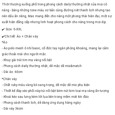
Thời thượng xuống phố trong phong cách daily thường nhật của mọi cô
nàng - bằng những tone màu cơ bản cùng đường nét thanh lịch nhưng tạo
nên dấu ấn riêng, Mas mang đến cho nàng một phong thái hiện đại, một sự
xuất hiện đẳng cấp nhưng linh hoạt phong cách cho nàng trong mọi dịp.
✔️ Size: S-XXL
✔️Chi tiết: Áo + Chân váy
*Áo
- Áo polo mesh ô nhí basic, cổ đức tay ngắn phóng khoáng, mang lại cảm
giác thoải mái cho người mặc
- Khuy gài trái tim mạ vàng nổi bật
- Phong cách daily thường nhật, dễ mặc dễ mix&match
- Dài áo: 60cm
*Chân váy
- Chất ruby màu vàng bò sang trọng, dễ mặc dễ mix phụ kiện
- Thiết kế đắp xéo phối nắp túi nổi bật kèm nút kim loại mạ vàng ấn tượng
- Khoá kéo sau lưng kèm lót lụa bên trong mềm mát kín đáo
- Phong cách thanh lịch, dễ dàng ứng dụng hằng ngày
- Dài váy 36cm