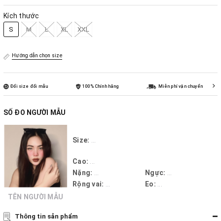
Kích thước
S
M
L
XL
XXL
Hướng dẫn chọn size
Đổi size đổi mẫu
100% Chính hãng
Miễn phí vận chuyển
SỐ ĐO NGƯỜI MẪU
Size:
...
Cao:
...
Nặng:
...
Ngực:
...
Rộng vai:
...
Eo:
...
TÊN NGƯỜI MẪU
Thông tin sản phẩm