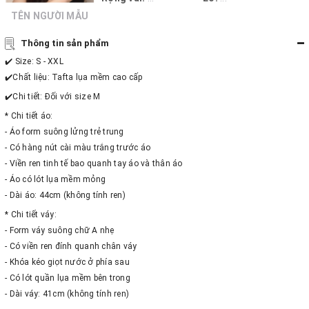
TÊN NGƯỜI MẪU
Thông tin sản phẩm
✔️ Size: S - XXL
✔️Chất liệu: Tafta lụa mềm cao cấp
✔️Chi tiết: Đối với size M
* Chi tiết áo:
- Áo form suông lửng trẻ trung
- Có hàng nút cài màu trắng trước áo
- Viền ren tinh tế bao quanh tay áo và thân áo
- Áo có lót lụa mềm mỏng
- Dài áo: 44cm (không tính ren)
* Chi tiết váy:
- Form váy suông chữ A nhẹ
- Có viền ren đính quanh chân váy
- Khóa kéo giọt nước ở phía sau
- Có lót quần lụa mềm bên trong
- Dài váy: 41cm (không tính ren)