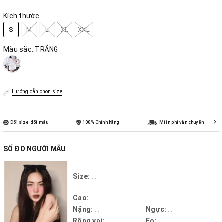
Kích thước
S
M
L
XL
XXL
Màu sắc:
TRẮNG
Hướng dẫn chọn size
Đổi size đổi mẫu
100% Chính hãng
Miễn phí vận chuyển
SỐ ĐO NGƯỜI MẪU
Size:
...
Cao:
...
Nặng:
...
Ngực:
...
Rộng vai:
...
Eo:
...