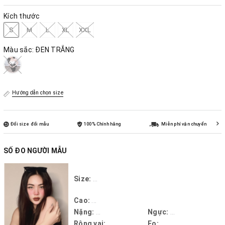
Kích thước
S
M
L
XL
XXL
Màu sắc:
ĐEN TRẮNG
Hướng dẫn chọn size
Đổi size đổi mẫu
100% Chính hãng
Miễn phí vận chuyển
SỐ ĐO NGƯỜI MẪU
Size:
...
Cao:
...
Nặng:
...
Ngực:
...
Rộng vai:
...
Eo:
...