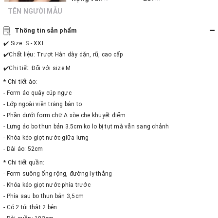
TÊN NGƯỜI MẪU
Thông tin sản phẩm
✔️ Size: S - XXL
✔️Chất liệu: Trượt Hàn dày dặn, rũ, cao cấp
✔️Chi tiết: Đối với size M
* Chi tiết áo:
- Form áo quây cúp ngực
- Lớp ngoài viền trắng bản to
- Phần dưới form chữ A xòe che khuyết điểm
- Lưng áo bo thun bản 3.5cm ko lo bị tụt mà vẫn sang chảnh
- Khóa kéo giọt nước giữa lưng
- Dài áo: 52cm
* Chi tiết quần:
- Form suông ống rộng, đường ly thẳng
- Khóa kéo giọt nước phía trước
- Phía sau bo thun bản 3,5cm
- Có 2 túi thật 2 bên