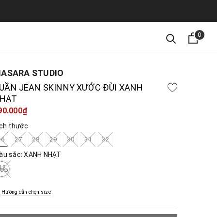
0
ASARA STUDIO
UẦN JEAN SKINNY XƯỚC ĐÙI XANH
HẠT
90.000₫
ích thước
26
27
28
29
30
31
32
àu sắc:
XANH NHẠT
Hướng dẫn chọn size