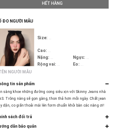
HẾT HÀNG
Ố ĐO NGƯỜI MẪU
Size:
...
Cao:
...
Nặng:
...
Ngực:
...
Rộng vai:
...
Eo:
...
TÊN NGƯỜI MẪU
hông tin sản phẩm
n sàng khoe những đường cong siêu xịn với Skinny Jeans nhà
S. Trông nàng sẽ gọn gàng, thon thả hơn mỗi ngày. Chất jean
y dặn, co giãn thoải mái lên form chuẩn khỏi bàn các nàng ơi!
ính sách đổi trả
ướng dẫn bảo quản