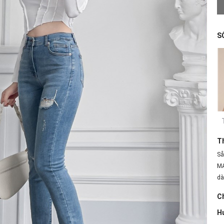
S
T
Sẵ
MA
dà
Ch
H