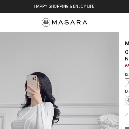
HAPPY SHOPPING & ENJOY LIFE
M
Q
N
6
K
M