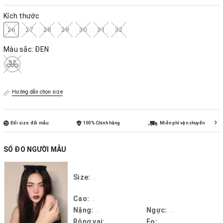
Kích thước
26
27
28
29
30
31
32
Màu sắc:
ĐEN
Hướng dẫn chọn size
Đổi size đổi mẫu
100% Chính hãng
Miễn phí vận chuyển
SỐ ĐO NGƯỜI MẪU
Size:
...
Cao:
...
Nặng:
...
Ngực:
...
Rộng vai:
...
Eo:
...