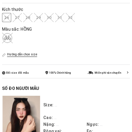
Kích thước
26
27
28
29
30
31
32
Màu sắc:
HỒNG
Hướng dẫn chọn size
Đổi size đổi mẫu
100% Chính hãng
Miễn phí vận chuyển
SỐ ĐO NGƯỜI MẪU
Size:
...
Cao:
...
Nặng:
...
Ngực:
...
Rộng vai:
...
Eo:
...