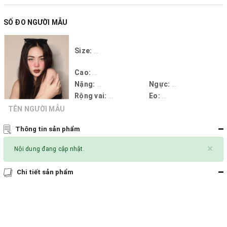
SỐ ĐO NGƯỜI MẪU
Size:
...
Cao:
...
Nặng:
...
Ngực:
...
Rộng vai:
...
Eo:
...
TÊN NGƯỜI MẪU
Thông tin sản phẩm
×
Nội dung đang cập nhật.
Chi tiết sản phẩm