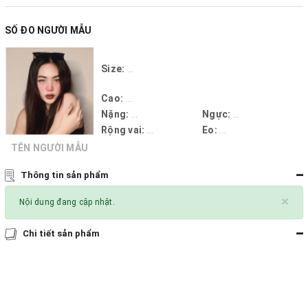
SỐ ĐO NGƯỜI MẪU
Size:
...
Cao:
...
Nặng:
...
Ngực:
...
Rộng vai:
...
Eo:
...
TÊN NGƯỜI MẪU
Thông tin sản phẩm
×
Nội dung đang cập nhật.
Chi tiết sản phẩm