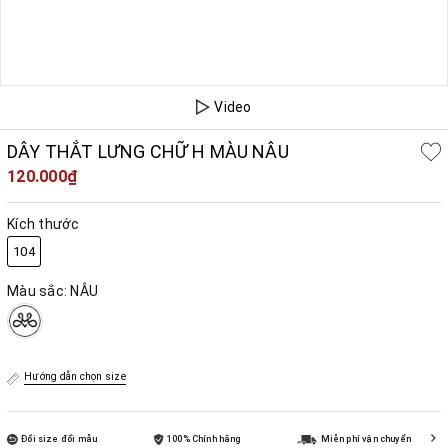
Video
DÂY THẮT LƯNG CHỮ H MÀU NÂU
120.000₫
Kích thước
104
Màu sắc:
NÂU
Hướng dẫn chọn size
Đổi size đổi mẫu
100% Chính hãng
Miễn phí vận chuyển