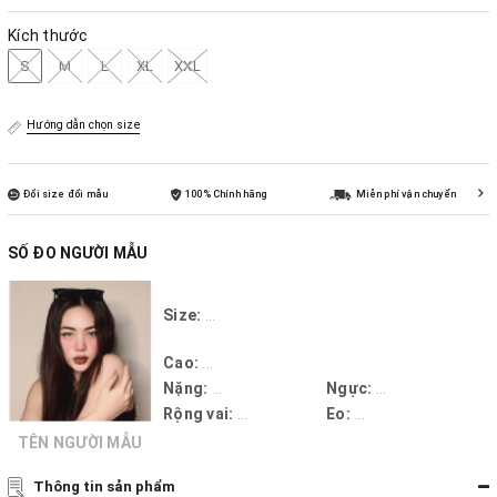
Kích thước
S
M
L
XL
XXL
Hướng dẫn chọn size
Đổi size đổi mẫu
100% Chính hãng
Miễn phí vận chuyển
SỐ ĐO NGƯỜI MẪU
Size:
...
Cao:
...
Nặng:
...
Ngực:
...
Rộng vai:
...
Eo:
...
TÊN NGƯỜI MẪU
Thông tin sản phẩm