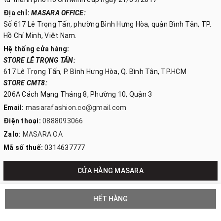
Địa chỉ:
MASARA OFFICE:
Số 617 Lê Trọng Tấn, phường Bình Hưng Hòa, quận Bình Tân, TP.
Hồ Chí Minh, Việt Nam.
Hệ thống cửa hàng:
STORE LÊ TRỌNG TẤN:
617 Lê Trọng Tấn, P. Bình Hưng Hòa, Q. Bình Tân, TP.HCM
STORE CMT8:
206A Cách Mạng Tháng 8, Phường 10, Quận 3
Email:
masarafashion.co@gmail.com
Điện thoại:
0888093066
Zalo:
MASARA OA
Mã số thuế:
0314637777
CỬA HÀNG MASARA
HẾT HÀNG
© Bản quyền thuộc về
CÔNG TY TNHH MASARA VIỆT NAM
Cung cấp bởi
Sapo