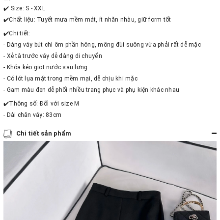
✔️ Size: S - XXL
✔️Chất liệu: Tuyết mưa mềm mát, ít nhăn nhàu, giữ form tốt
✔️Chi tiết:
- Dáng váy bút chì ôm phần hông, mông đùi suông vừa phải rất dễ mặc
- Xẻ tà trước váy dễ dàng di chuyển
- Khóa kéo giọt nước sau lưng
- Có lót lụa mặt trong mềm mại, dễ chịu khi mặc
- Gam màu đen dễ phối nhiều trang phục và phụ kiện khác nhau
✔️Thông số: Đối với size M
- Dài chân váy: 83cm
Chi tiết sản phẩm