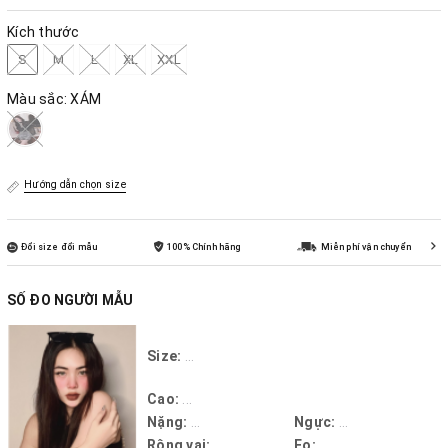
Kích thước
S
M
L
XL
XXL
Màu sắc:
XÁM
Hướng dẫn chọn size
Đổi size đổi mẫu
100% Chính hãng
Miễn phí vận chuyển
SỐ ĐO NGƯỜI MẪU
Size:
...
Cao:
...
Nặng:
...
Ngực:
...
Rộng vai:
...
Eo:
...