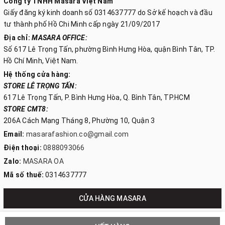
Công ty TNHH Masara Việt Nam
Giấy đăng ký kinh doanh số 0314637777 do Sở kế hoạch và đầu
tư thành phố Hồ Chi Minh cấp ngày 21/09/2017
Địa chỉ:
MASARA OFFICE:
Số 617 Lê Trọng Tấn, phường Bình Hưng Hòa, quận Bình Tân, TP.
Hồ Chí Minh, Việt Nam.
Hệ thống cửa hàng:
STORE LÊ TRỌNG TẤN:
617 Lê Trọng Tấn, P. Bình Hưng Hòa, Q. Bình Tân, TP.HCM
STORE CMT8:
206A Cách Mạng Tháng 8, Phường 10, Quận 3
Email:
masarafashion.co@gmail.com
Điện thoại:
0888093066
Zalo:
MASARA OA
Mã số thuế:
0314637777
CỬA HÀNG MASARA