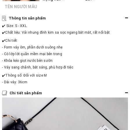
TÊN NGƯỜI MẪU
Thông tin sản phẩm
✔️ Size: S - XXL
✔️Chất liệu: Vải nhung đính kim sa sọc ngang bắt mắt, rất nổi bật
✔️Chi tiết:
- Form váy ôm, phần dưới suông nhẹ
- Có lớp lót quần mềm mại bên trong
- Khóa kéo giọt nước bên sườn
- Váy sang chảnh, bắt sáng, phù hợp đi tiệc
✔️Thông số: Đối với size M
- Dài váy: 36cm
Chi tiết sản phẩm