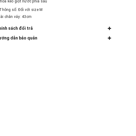
Khóa kéo giọt nước phía sau
Thông số: Đối với size M
Dài chân váy: 43cm
ính sách đổi trả
ướng dẫn bảo quản