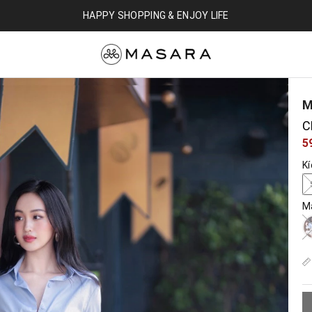
HAPPY SHOPPING & ENJOY LIFE
M
C
5
K
M