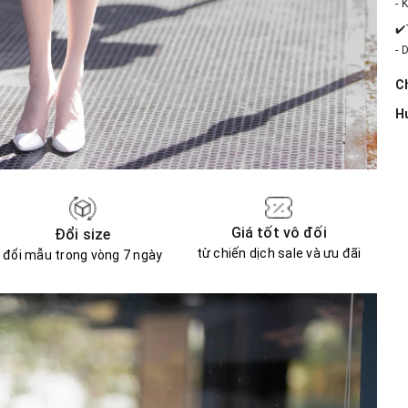
- 
✔️
- 
Ch
H
Giá tốt vô đối
Đổi size
từ chiến dịch sale và ưu đãi
đổi mẫu trong vòng 7 ngày