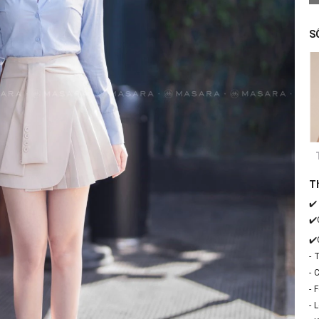
S
T
✔️
✔️
✔️
- 
- 
- 
- 