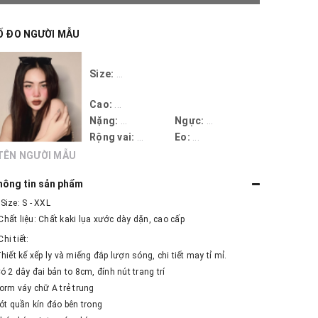
Ố ĐO NGƯỜI MẪU
Size:
...
Cao:
...
Nặng:
...
Ngực:
...
Rộng vai:
...
Eo:
...
TÊN NGƯỜI MẪU
hông tin sản phẩm
 Size: S - XXL
Chất liệu: Chất kaki lụa xước dày dặn, cao cấp
Chi tiết:
Thiết kế xếp ly và miếng đắp lượn sóng, chi tiết may tỉ mỉ.
Có 2 dây đai bản to 8cm, đính nút trang trí
Form váy chữ A trẻ trung
Lót quần kín đáo bên trong