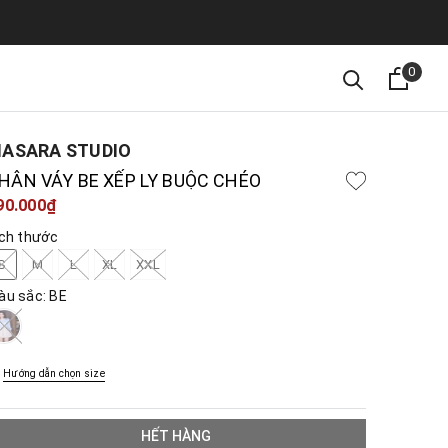
0
ASARA STUDIO
HÂN VÁY BE XẾP LY BUỘC CHÉO
90.000₫
ích thước
S
M
L
XL
XXL
àu sắc:
BE
Hướng dẫn chọn size
HẾT HÀNG