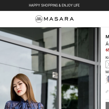
HAPPY SHOPPING & ENJOY LIFE
M
Á
6
K
M