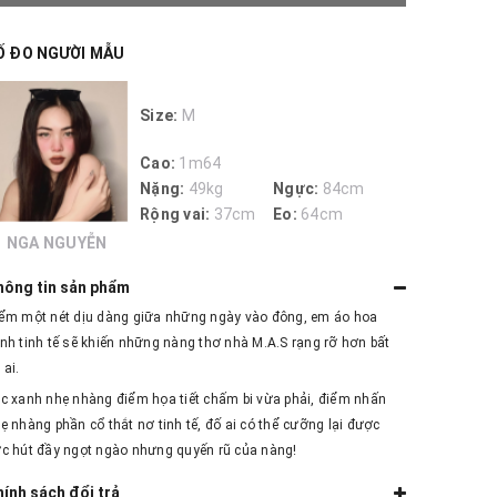
Ố ĐO NGƯỜI MẪU
Size:
M
Cao:
1m64
Nặng:
49kg
Ngực:
84cm
Rộng vai:
37cm
Eo:
64cm
NGA NGUYỄN
hông tin sản phẩm
ểm một nét dịu dàng giữa những ngày vào đông, em áo hoa
nh tinh tế sẽ khiến những nàng thơ nhà M.A.S rạng rỡ hơn bất
 ai.
c xanh nhẹ nhàng điểm họa tiết chấm bi vừa phải, điểm nhấn
ẹ nhàng phần cổ thắt nơ tinh tế, đố ai có thể cưỡng lại được
c hút đầy ngọt ngào nhưng quyến rũ của nàng!
ính sách đổi trả