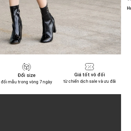
H
Giá tốt vô đối
Đổi size
từ chiến dịch sale và ưu đãi
đổi mẫu trong vòng 7 ngày