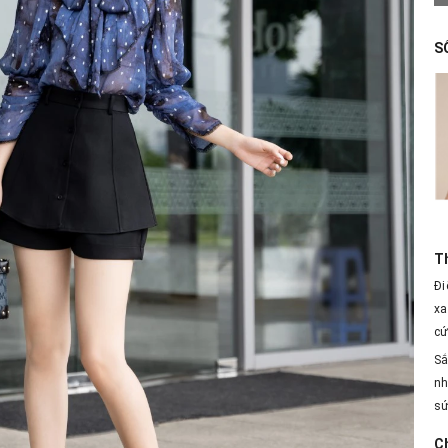
S
T
Đi
xa
cứ
Sắ
nh
sứ
Ch