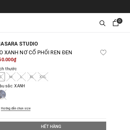
0
ASARA STUDIO
O XANH NƠ CỔ PHỐI REN ĐEN
50.000₫
ích thước
S
M
L
XL
XXL
àu sắc:
XANH
Hướng dẫn chọn size
HẾT HÀNG