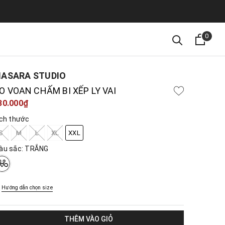
0
ASARA STUDIO
O VOAN CHẤM BI XẾP LY VAI
30.000₫
ích thước
S
M
L
XL
XXL
àu sắc:
TRẮNG
Hướng dẫn chọn size
THÊM VÀO GIỎ