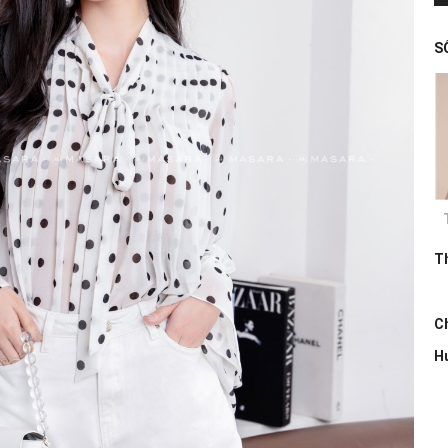
S
T
Ch
H