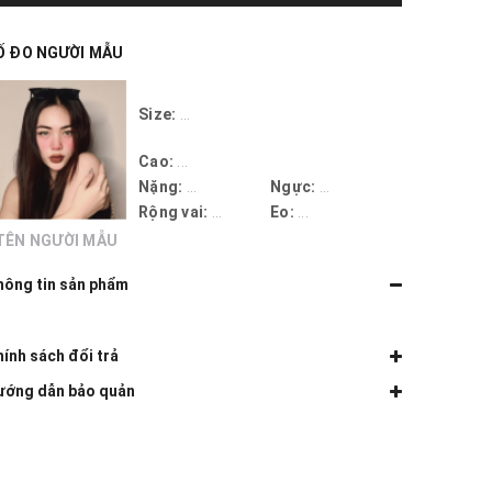
Ố ĐO NGƯỜI MẪU
Size:
...
Cao:
...
Nặng:
...
Ngực:
...
Rộng vai:
...
Eo:
...
TÊN NGƯỜI MẪU
hông tin sản phẩm
ính sách đổi trả
ướng dẫn bảo quản