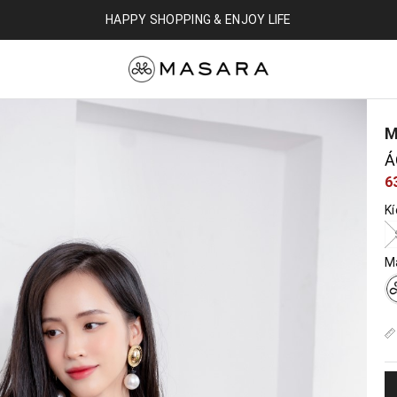
HAPPY SHOPPING & ENJOY LIFE
M
Á
6
K
M