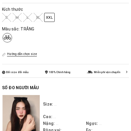
Kích thước
S
M
L
XL
XXL
Màu sắc:
TRẮNG
Hướng dẫn chọn size
Đổi size đổi mẫu
100% Chính hãng
Miễn phí vận chuyển
SỐ ĐO NGƯỜI MẪU
Size:
...
Cao:
...
Nặng:
...
Ngực:
...
Rộng vai:
...
Eo:
...