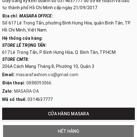
Giấy đăng ký kinh doanh số 0314637777 do Sở kế hoạch và đầu
tư thành phố Hồ Chi Minh cấp ngày 21/09/2017
Địa chỉ:
MASARA OFFICE:
Số 617 Lê Trọng Tấn, phường Bình Hưng Hòa, quận Bình Tân, TP.
Hồ Chí Minh, Việt Nam.
Hệ thống cửa hàng:
STORE LÊ TRỌNG TẤN:
617 Lê Trọng Tấn, P. Bình Hưng Hòa, Q. Bình Tân, TP.HCM
STORE CMT8:
206A Cách Mạng Tháng 8, Phường 10, Quận 3
Email:
masarafashion.co@gmail.com
Điện thoại:
0888093066
Zalo:
MASARA OA
Mã số thuế:
0314637777
CỬA HÀNG MASARA
HẾT HÀNG
© Bản quyền thuộc về
CÔNG TY TNHH MASARA VIỆT NAM