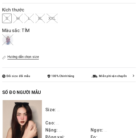
Kích thước
S
M
L
XL
XXL
Màu sắc:
TÍM
Hướng dẫn chọn size
Đổi size đổi mẫu
100% Chính hãng
Miễn phí vận chuyển
SỐ ĐO NGƯỜI MẪU
Size:
...
Cao:
...
Nặng:
...
Ngực:
...
Rộng vai:
...
Eo:
...