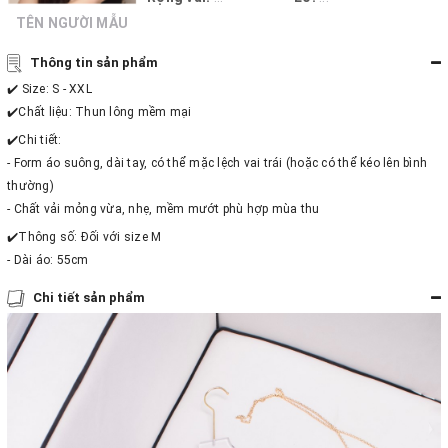
TÊN NGƯỜI MẪU
Thông tin sản phẩm
✔️ Size: S - XXL
✔️Chất liệu: Thun lông mềm mại
✔️Chi tiết:
- Form áo suông, dài tay, có thể mặc lệch vai trái (hoặc có thể kéo lên bình
thường)
- Chất vải mỏng vừa, nhẹ, mềm mướt phù hợp mùa thu
✔️Thông số: Đối với size M
- Dài áo: 55cm
Chi tiết sản phẩm